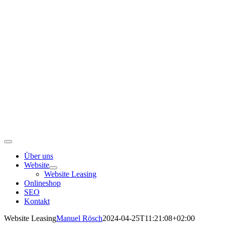
Skip
to
content
Toggle
Navigation
Über uns
Website
Website Leasing
Onlineshop
SEO
Kontakt
Website Leasing
Manuel Rösch
2024-04-25T11:21:08+02:00