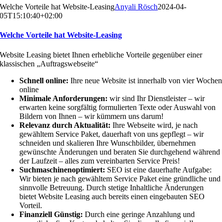
Welche Vorteile hat Website-Leasing
Anyali Rösch
2024-04-
05T15:10:40+02:00
Welche Vorteile hat Website-Leasing
Website Leasing bietet Ihnen erhebliche Vorteile gegenüber einer
klassischen „Auftragswebseite“
Schnell online:
Ihre neue Website ist innerhalb von vier Woche
online
Minimale Anforderungen:
wir sind Ihr Dienstleister – wir
erwarten keine sorgfältig formulierten Texte oder Auswahl von
Bildern von Ihnen – wir kümmern uns darum!
Relevanz durch Aktualität:
Ihre Webseite wird, je nach
gewähltem Service Paket, dauerhaft von uns gepflegt – wir
schneiden und skalieren Ihre Wunschbilder, übernehmen
gewünschte Änderungen und beraten Sie durchgehend während
der Laufzeit – alles zum vereinbarten Service Preis!
Suchmaschinenoptimiert:
SEO ist eine dauerhafte Aufgabe:
Wir bieten je nach gewähltem Service Paket eine gründliche und
sinnvolle Betreuung. Durch stetige Inhaltliche Änderungen
bietet Website Leasing auch bereits einen eingebauten SEO
Vorteil.
Finanziell Günstig:
Durch eine geringe Anzahlung und