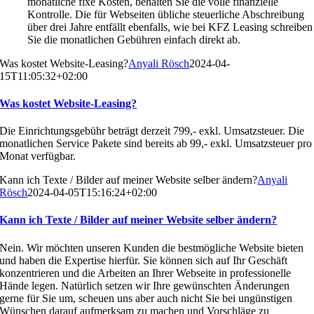
monatliche fixe Kosten, behalten Sie die volle finanzielle
Kontrolle. Die für Webseiten übliche steuerliche Abschreibung
über drei Jahre entfällt ebenfalls, wie bei KFZ Leasing schreiben
Sie die monatlichen Gebühren einfach direkt ab.
Was kostet Website-Leasing?
Anyali Rösch
2024-04-
15T11:05:32+02:00
Was kostet Website-Leasing?
Die Einrichtungsgebühr beträgt derzeit 799,- exkl. Umsatzsteuer. Die
monatlichen Service Pakete sind bereits ab 99,- exkl. Umsatzsteuer pro
Monat verfügbar.
Kann ich Texte / Bilder auf meiner Website selber ändern?
Anyali
Rösch
2024-04-05T15:16:24+02:00
Kann ich Texte / Bilder auf meiner Website selber ändern?
Nein. Wir möchten unseren Kunden die bestmögliche Website bieten
und haben die Expertise hierfür. Sie können sich auf Ihr Geschäft
konzentrieren und die Arbeiten an Ihrer Webseite in professionelle
Hände legen. Natürlich setzen wir Ihre gewünschten Änderungen
gerne für Sie um, scheuen uns aber auch nicht Sie bei ungünstigen
Wünschen darauf aufmerksam zu machen und Vorschläge zu